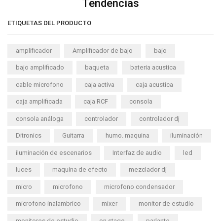
Tendencias
ETIQUETAS DEL PRODUCTO
amplificador
Amplificador de bajo
bajo
bajo amplificado
baqueta
bateria acustica
cable microfono
caja activa
caja acustica
caja amplificada
caja RCF
consola
consola análoga
controlador
controlador dj
Ditronics
Guitarra
humo. maquina
iluminación
iluminación de escenarios
Interfaz de audio
led
luces
maquina de efecto
mezclador dj
micro
microfono
microfono condensador
microfono inalambrico
mixer
monitor de estudio
monitores de estudio
on stage
parlante