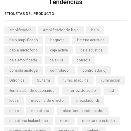
Tendencias
ETIQUETAS DEL PRODUCTO
amplificador
Amplificador de bajo
bajo
bajo amplificado
baqueta
bateria acustica
cable microfono
caja activa
caja acustica
caja amplificada
caja RCF
consola
consola análoga
controlador
controlador dj
Ditronics
Guitarra
humo. maquina
iluminación
iluminación de escenarios
Interfaz de audio
led
luces
maquina de efecto
mezclador dj
micro
microfono
microfono condensador
microfono inalambrico
mixer
monitor de estudio
monitores de estudio
on stage
parlante