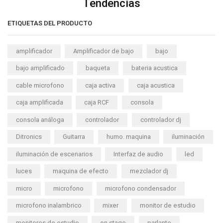
Tendencias
ETIQUETAS DEL PRODUCTO
amplificador
Amplificador de bajo
bajo
bajo amplificado
baqueta
bateria acustica
cable microfono
caja activa
caja acustica
caja amplificada
caja RCF
consola
consola análoga
controlador
controlador dj
Ditronics
Guitarra
humo. maquina
iluminación
iluminación de escenarios
Interfaz de audio
led
luces
maquina de efecto
mezclador dj
micro
microfono
microfono condensador
microfono inalambrico
mixer
monitor de estudio
monitores de estudio
on stage
parlante