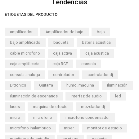
Tendencias
ETIQUETAS DEL PRODUCTO
amplificador
Amplificador de bajo
bajo
bajo amplificado
baqueta
bateria acustica
cable microfono
caja activa
caja acustica
caja amplificada
caja RCF
consola
consola análoga
controlador
controlador dj
Ditronics
Guitarra
humo. maquina
iluminación
iluminación de escenarios
Interfaz de audio
led
luces
maquina de efecto
mezclador dj
micro
microfono
microfono condensador
microfono inalambrico
mixer
monitor de estudio
monitores de estudio
on stage
parlante