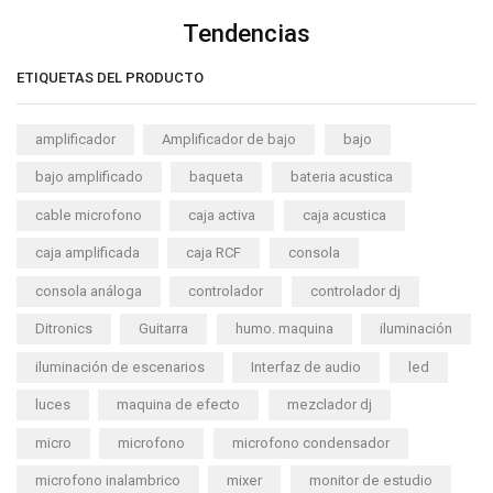
Tendencias
ETIQUETAS DEL PRODUCTO
amplificador
Amplificador de bajo
bajo
bajo amplificado
baqueta
bateria acustica
cable microfono
caja activa
caja acustica
caja amplificada
caja RCF
consola
consola análoga
controlador
controlador dj
Ditronics
Guitarra
humo. maquina
iluminación
iluminación de escenarios
Interfaz de audio
led
luces
maquina de efecto
mezclador dj
micro
microfono
microfono condensador
microfono inalambrico
mixer
monitor de estudio