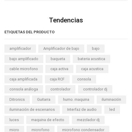
Tendencias
ETIQUETAS DEL PRODUCTO
amplificador
Amplificador de bajo
bajo
bajo amplificado
baqueta
bateria acustica
cable microfono
caja activa
caja acustica
caja amplificada
caja RCF
consola
consola análoga
controlador
controlador dj
Ditronics
Guitarra
humo. maquina
iluminación
iluminación de escenarios
Interfaz de audio
led
luces
maquina de efecto
mezclador dj
micro
microfono
microfono condensador