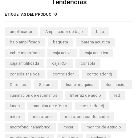
Tendencias
ETIQUETAS DEL PRODUCTO
amplificador
Amplificador de bajo
bajo
bajo amplificado
baqueta
bateria acustica
cable microfono
caja activa
caja acustica
caja amplificada
caja RCF
consola
consola análoga
controlador
controlador dj
Ditronics
Guitarra
humo. maquina
iluminación
iluminación de escenarios
Interfaz de audio
led
luces
maquina de efecto
mezclador dj
micro
microfono
microfono condensador
microfono inalambrico
mixer
monitor de estudio
monitores de estudio
on stage
parlante