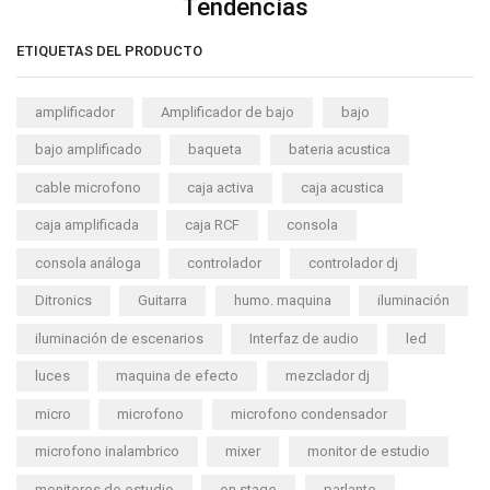
Tendencias
ETIQUETAS DEL PRODUCTO
amplificador
Amplificador de bajo
bajo
bajo amplificado
baqueta
bateria acustica
cable microfono
caja activa
caja acustica
caja amplificada
caja RCF
consola
consola análoga
controlador
controlador dj
Ditronics
Guitarra
humo. maquina
iluminación
iluminación de escenarios
Interfaz de audio
led
luces
maquina de efecto
mezclador dj
micro
microfono
microfono condensador
microfono inalambrico
mixer
monitor de estudio
monitores de estudio
on stage
parlante