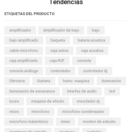
Tendencias
ETIQUETAS DEL PRODUCTO
amplificador
Amplificador de bajo
bajo
bajo amplificado
baqueta
bateria acustica
cable microfono
caja activa
caja acustica
caja amplificada
caja RCF
consola
consola análoga
controlador
controlador dj
Ditronics
Guitarra
humo. maquina
iluminación
iluminación de escenarios
Interfaz de audio
led
luces
maquina de efecto
mezclador dj
micro
microfono
microfono condensador
microfono inalambrico
mixer
monitor de estudio
monitores de estudio
on stage
parlante