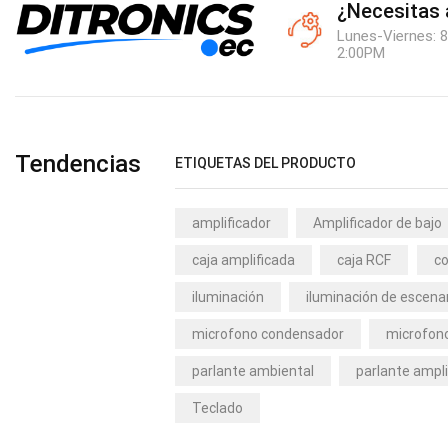
¿Necesitas
Lunes-Viernes: 8
2:00PM
Tendencias
ETIQUETAS DEL PRODUCTO
amplificador
Amplificador de bajo
caja amplificada
caja RCF
co
iluminación
iluminación de escena
microfono condensador
microfono
parlante ambiental
parlante ampli
Teclado