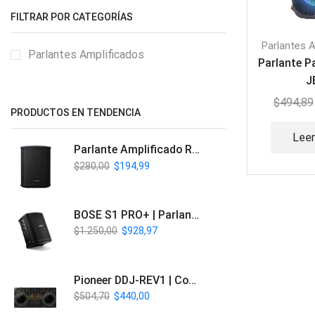
FILTRAR POR CATEGORÍAS
Parlantes 
Parlantes Amplificados
Parlante P
J
$
494,89
PRODUCTOS EN TENDENCIA
Lee
Parlante Amplificado Recargable BT | Italy Audio ITL-PRO11
$
280,00
$
194,99
BOSE S1 PRO+ | Parlante Profesional PA Inalámbrico
$
1.250,00
$
928,97
Pioneer DDJ-REV1 | Controlador DJ de 2 canales estilo Scratch
$
504,70
$
440,00