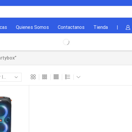
cas
Quienes Somos
Contactanos
Tienda
|
rtybox”