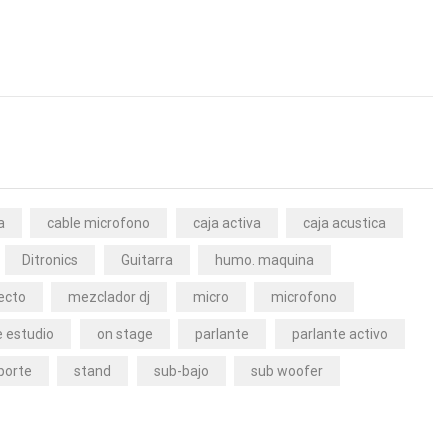
a
cable microfono
caja activa
caja acustica
Ditronics
Guitarra
humo. maquina
ecto
mezclador dj
micro
microfono
 estudio
on stage
parlante
parlante activo
porte
stand
sub-bajo
sub woofer