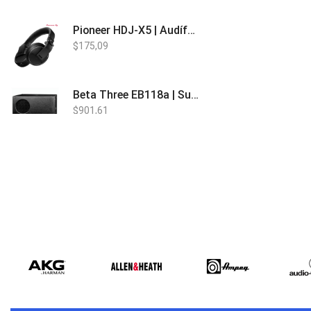
Pioneer HDJ-X5 | Audífonos para DJ
$
175,09
Beta Three EB118a | Sub Bajo Activo
$
901,61
Bose L1 PRO8 | Vertical Array
$
1.915,80
Beta Three N15a MP3 | Caja Activa
$
579,60
$
537,00