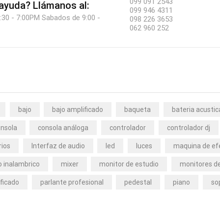
099 091 2543
 ayuda?
Llámanos al:
099 946 4311
:30 - 7:00PM Sabados de 9:00 -
098 226 3653
062 960 252
bajo
bajo amplificado
baqueta
bateria acustic
nsola
consola análoga
controlador
controlador dj
rios
Interfaz de audio
led
luces
maquina de ef
 inalambrico
mixer
monitor de estudio
monitores de
ficado
parlante profesional
pedestal
piano
so