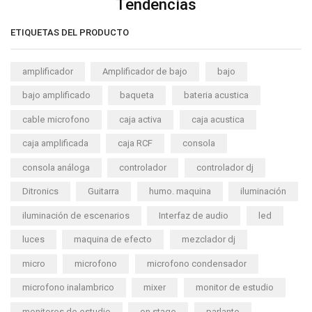
Tendencias
ETIQUETAS DEL PRODUCTO
amplificador
Amplificador de bajo
bajo
bajo amplificado
baqueta
bateria acustica
cable microfono
caja activa
caja acustica
caja amplificada
caja RCF
consola
consola análoga
controlador
controlador dj
Ditronics
Guitarra
humo. maquina
iluminación
iluminación de escenarios
Interfaz de audio
led
luces
maquina de efecto
mezclador dj
micro
microfono
microfono condensador
microfono inalambrico
mixer
monitor de estudio
monitores de estudio
on stage
parlante