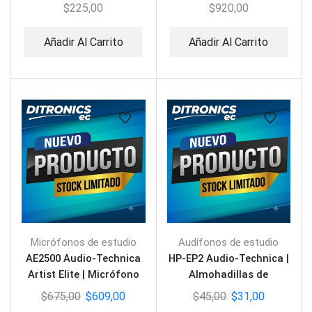
Vocal Dinámico
de Condensador
$
225,00
$
920,00
Cardioide
Instrumento
Añadir Al Carrito
Añadir Al Carrito
Micrófonos de estudio
Audífonos de estudio
AE2500 Audio-Technica
HP-EP2 Audio-Technica |
Artist Elite | Micrófono
Almohadillas de
Dinámico/Condensador
Repuesto para ATH-M60x
$
675,00
$
609,00
$
45,00
$
31,00