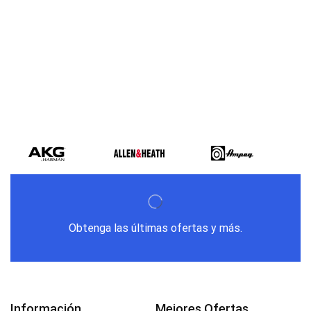
Encuentra los mejores productos para grabación,
auriculares, micrófonos, accesorios AKG, marca dedicada al
sonido y al mejor precio, Ecuador
Obtenga las últimas ofertas y más.
Información
Mejores Ofertas