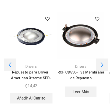
Drivers
Drivers
Repuesto para Driver |
RCF CD850-T3 | Membrana
A
American Xtreme SPD-
de Repuesto
25VC
$
14,42
Leer Más
Añadir Al Carrito