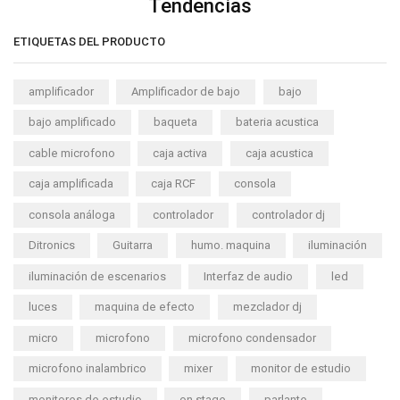
Tendencias
ETIQUETAS DEL PRODUCTO
amplificador
Amplificador de bajo
bajo
bajo amplificado
baqueta
bateria acustica
cable microfono
caja activa
caja acustica
caja amplificada
caja RCF
consola
consola análoga
controlador
controlador dj
Ditronics
Guitarra
humo. maquina
iluminación
iluminación de escenarios
Interfaz de audio
led
luces
maquina de efecto
mezclador dj
micro
microfono
microfono condensador
microfono inalambrico
mixer
monitor de estudio
monitores de estudio
on stage
parlante