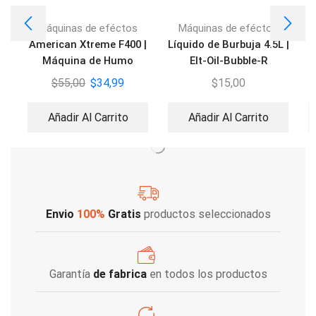
Máquinas de eféctos
Máquinas de eféctos
American Xtreme F400 |
Líquido de Burbuja 4.5L |
A
Máquina de Humo
Elt-Oil-Bubble-R
$
55,00
$
34,99
$
15,00
Añadir Al Carrito
Añadir Al Carrito
Envio
100%
Gratis
productos seleccionados
Garantía
de fabrica
en todos los productos