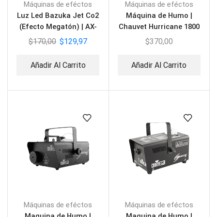
Máquinas de eféctos
Máquinas de eféctos
Luz Led Bazuka Jet Co2
Máquina de Humo |
(Efecto Megatón) | AX-
Chauvet Hurricane 1800
JET3
Flex
$
170,00
$
129,97
$
370,00
Añadir Al Carrito
Añadir Al Carrito
Máquinas de eféctos
Máquinas de eféctos
Maquina de Humo |
Maquina de Humo |