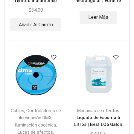
remoto Inalambrico
Rectangular | Eurolite
Euro-CF02
$
34,00
Leer Más
Añadir Al Carrito
,
Cables
Controladores de
Máquinas de eféctos
,
Liquido de Espuma 5
iluminación DMX
Litros | Best LQ6 Galón
,
Iluminación escénica
,
Luces de efectos
$
49,97