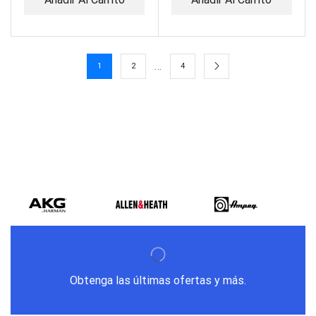
…
1
2
4
Obtenga las últimas ofertas y más.