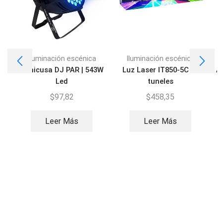
Iluminación escénica
Iluminación escénica
Sonicusa DJ PAR | 543W
Luz Laser IT850-5C | 5
A
Led
tuneles
L
$
97,82
$
458,35
Leer Más
Leer Más