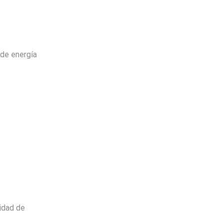
de energía
º
Envio
100%
Gratis
cidad de
productos seleccionados