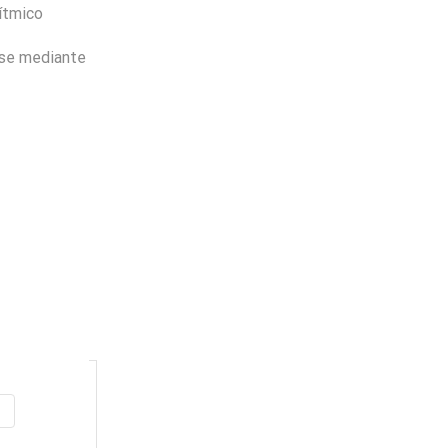
ítmico
Garantía
de fabrica
en
todos los productos
rse mediante
Varios metodos
de pago