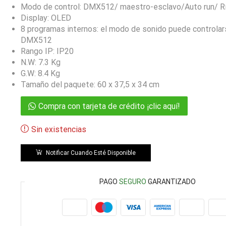
Modo de control: DMX512/ maestro-esclavo/Auto run/ R
Display: OLED
8 programas internos: el modo de sonido puede controla
DMX512
Rango IP: IP20
N.W: 7.3 Kg
G.W: 8.4 Kg
Tamaño del paquete: 60 x 37,5 x 34 cm
Compra con tarjeta de crédito ¡clic aquí!
Sin existencias
Notificar Cuando Esté Disponible
PAGO
SEGURO
GARANTIZADO