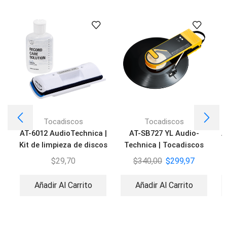
Tocadiscos
Tocadiscos
AT-6012 AudioTechnica |
AT-SB727 YL Audio-
A
Kit de limpieza de discos
Technica | Tocadiscos
Portatil BT
$
29,70
$
340,00
$
299,97
Añadir Al Carrito
Añadir Al Carrito