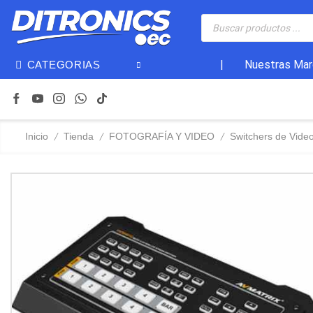
|
Nuestras Mar
CATEGORIAS
/
/
/
Inicio
Tienda
FOTOGRAFÍA Y VIDEO
Switchers de Video