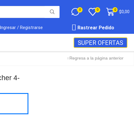
0
0
0
$
0,00
Rastrear Pedido
Ingresar / Registrarse
SUPER OFERTAS
Regresa a la página anterior
her 4-
Envio
100%
Gratis
productos seleccionados
Garantía
de fabrica
en
todos los productos