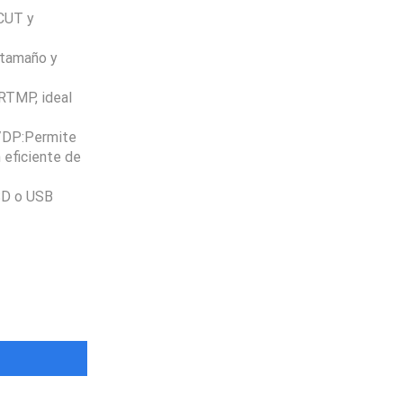
/CUT y
Varios metodos
de pago
n tamaño y
RTMP, ideal
/DP:Permite
 eficiente de
SD o USB