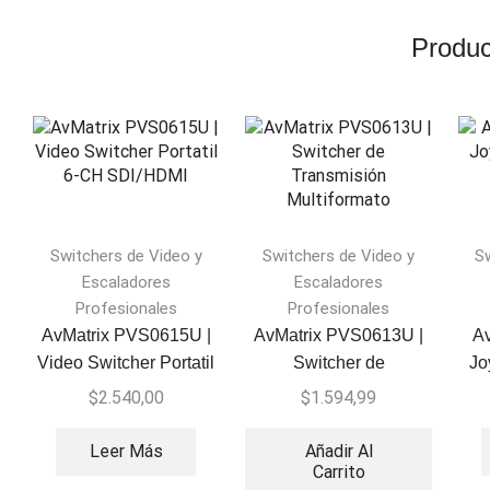
Produc
Switchers de Video y
Switchers de Video y
S
Escaladores
Escaladores
Profesionales
Profesionales
AvMatrix PVS0615U |
AvMatrix PVS0613U |
Av
Video Switcher Portatil
Switcher de
Jo
6-CH SDI/HDMI
Transmisión
$
2.540,00
$
1.594,99
Multiformato
Leer Más
Añadir Al
Carrito