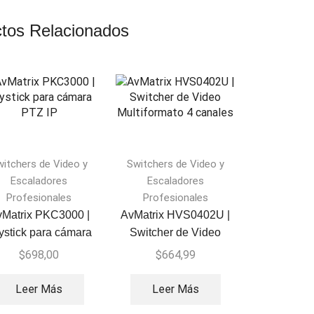
tos Relacionados
witchers de Video y
Switchers de Video y
Escaladores
Escaladores
Profesionales
Profesionales
Matrix PKC3000 |
AvMatrix HVS0402U |
ystick para cámara
Switcher de Video
PTZ IP
Multiformato 4 canales
$
698,00
$
664,99
Leer Más
Leer Más