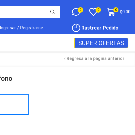
0
0
0
$
0,00
Rastrear Pedido
Ingresar / Registrarse
SUPER OFERTAS
Regresa a la página anterior
fono