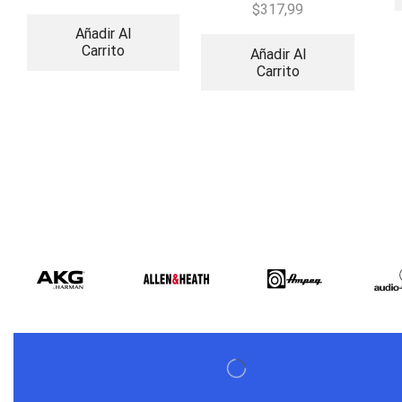
Inalámbricos Vocales
$
317,99
Añadir Al
Carrito
Añadir Al
Carrito