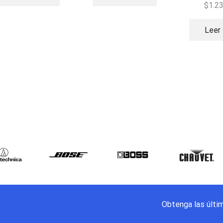
Inalámbric
$
1.2
Leer
Obtenga las últi