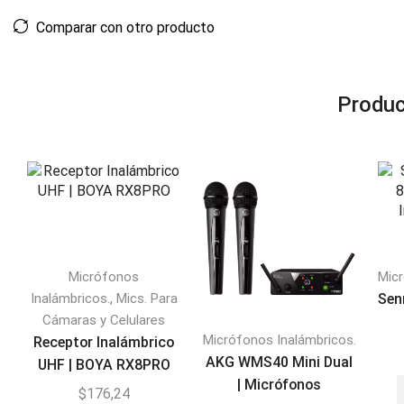
Comparar con otro producto
Produc
Micrófonos
Micr
,
Inalámbricos.
Mics. Para
Sen
Cámaras y Celulares
Micrófonos Inalámbricos.
Receptor Inalámbrico
I
AKG WMS40 Mini Dual
UHF | BOYA RX8PRO
| Micrófonos
$
176,24