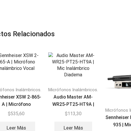
tos Relacionados
ófonos Inalámbricos.
Micrófonos Inalámbricos.
nheiser XSW 2-865-
Audio Master AM-
A | Micrófono
WR25-PT25-HT9A |
Micrófonos I
nalámbrico Vocal
Mic Inalámbrico
$
535,60
$
113,30
Sennheiser
Diadema
935 | M
Leer Más
Leer Más