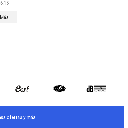
o Vocal PRO
Vocal
36,15
$
616,97
 Más
Leer Más
mas ofertas y más.