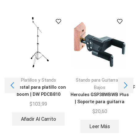
Platillos y Stands
Stands para Guitarras y
Pedestal para platillo con
Pe
Bajos
boom | DW PDCB810
Hercules GSP38WBWB Plus
| Soporte para guitarra
$
103,99
$
20,60
Añadir Al Carrito
Leer Más