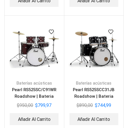
Añadir Al Carrito
Añadir Al Carrito
Baterías acústicas
Baterías acústicas
Pearl RS525SC/C91WR
Pearl RS525SCC31JB
Roadshow | Bateria
Roadshow | Bateria
Acústica Wine Red
Acústica Jet Black
$
950,00
$
799,97
$
890,00
$
744,99
Añadir Al Carrito
Añadir Al Carrito