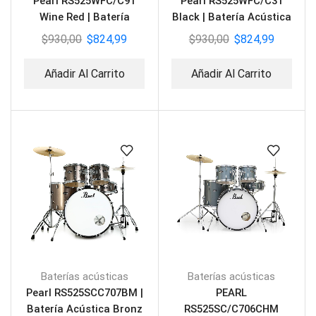
Pearl RS525WFC/C91
Pearl RS525WFC/C31
Wine Red | Batería
Black | Batería Acústica
Acústica
Roadshow
$
930,00
$
824,99
$
930,00
$
824,99
Añadir Al Carrito
Añadir Al Carrito
Baterías acústicas
Baterías acústicas
Pearl RS525SCC707BM |
PEARL
Batería Acústica Bronz
RS525SC/C706CHM