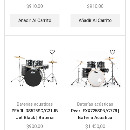
Metallic
Charc Metallic | Batería
$
910,00
$
910,00
Acústica
Añadir Al Carrito
Añadir Al Carrito
Baterías acústicas
Baterías acústicas
PEARL RS525SC/C31JB
Pearl EXX725SPN/C778 |
Jet Black | Batería
Batería Acústica
Acústica Jet Black
Graphite Silver Twist
$
900,00
$
1.450,00