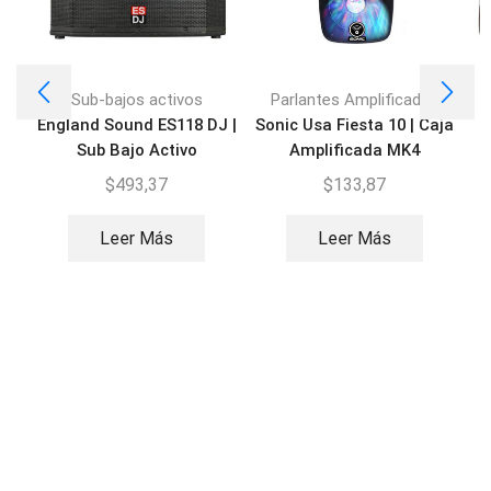
Sub-bajos activos
Parlantes Amplificados
England Sound ES118 DJ |
Sonic Usa Fiesta 10 | Caja
C
Sub Bajo Activo
Amplificada MK4
$
493,37
$
133,87
Leer Más
Leer Más