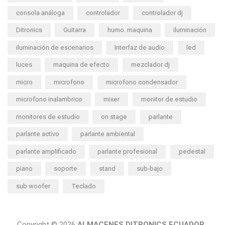
consola análoga
controlador
controlador dj
Ditronics
Guitarra
humo. maquina
iluminación
iluminación de escenarios
Interfaz de audio
led
luces
maquina de efecto
mezclador dj
micro
microfono
microfono condensador
microfono inalambrico
mixer
monitor de estudio
monitores de estudio
on stage
parlante
parlante activo
parlante ambiental
parlante amplificado
parlante profesional
pedestal
piano
soporte
stand
sub-bajo
sub woofer
Teclado
Copyright © 2026
ALMACENES DITRONICS ECUADOR.