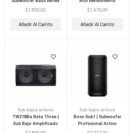
Subwoofer Bass Reflex
Alto Rendimiento
21″
$
1.850,00
$
1.670,00
Añadir Al Carrito
Añadir Al Carrito
Sub-bajos activos
Sub-bajos activos
TW218Ba Beta Three |
Bose Sub1 | Subwoofer
Sub Bajo Amplificado
Profesional Activo
Doble
$
1.800,00
$
1.237,00