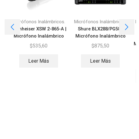
Micrófonos Inalámbricos.
Micrófonos Inalámbricos.
M
Sennheiser XSW 2-865-A |
Shure BLX288/PG58 |
Micrófono Inalámbrico
Micrófono Inalámbrico
Vocal
Vocal Dual
Mi
$
535,60
$
875,50
Leer Más
Leer Más