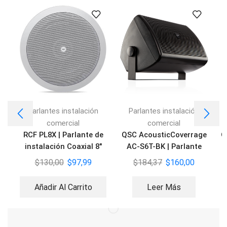
Parlantes instalación
Parlantes instalación
comercial
comercial
RCF PL8X | Parlante de
QSC AcousticCoverrage
Q
instalación Coaxial 8″
AC-S6T-BK | Parlante
C
$
130,00
$
97,99
$
184,37
$
160,00
Añadir Al Carrito
Leer Más