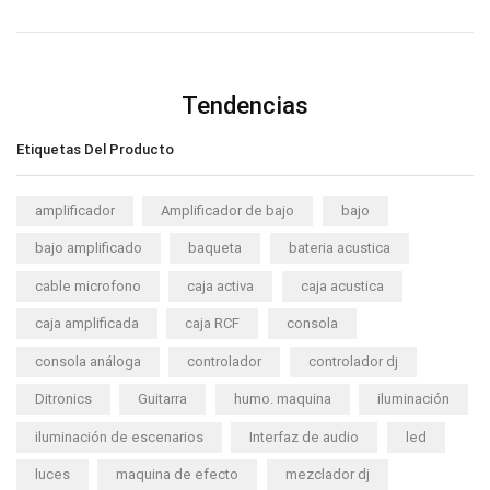
Tendencias
Etiquetas Del Producto
amplificador
Amplificador de bajo
bajo
bajo amplificado
baqueta
bateria acustica
cable microfono
caja activa
caja acustica
caja amplificada
caja RCF
consola
consola análoga
controlador
controlador dj
Ditronics
Guitarra
humo. maquina
iluminación
iluminación de escenarios
Interfaz de audio
led
luces
maquina de efecto
mezclador dj