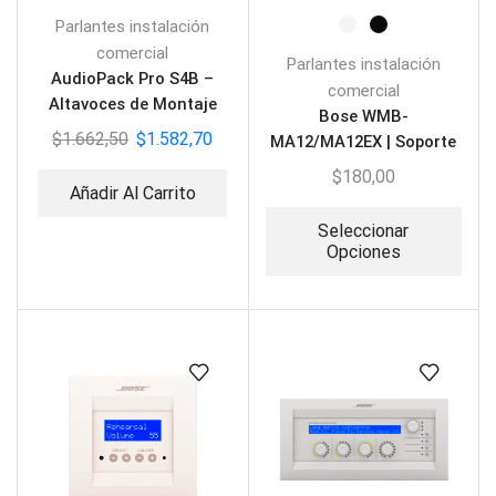
Parlantes instalación
comercial
Parlantes instalación
AudioPack Pro S4B –
comercial
Altavoces de Montaje
Bose WMB-
$
1.662,50
$
1.582,70
MA12/MA12EX | Soporte
Bipivote Premium para
$
180,00
Añadir Al Carrito
MA y MSA
Seleccionar
Opciones