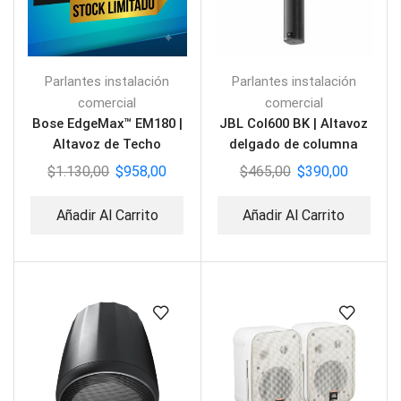
Parlantes instalación
Parlantes instalación
comercial
comercial
Bose EdgeMax™ EM180 |
JBL Col600 BK | Altavoz
Altavoz de Techo
delgado de columna
Premium de 180°
$
1.130,00
$
958,00
$
465,00
$
390,00
Añadir Al Carrito
Añadir Al Carrito