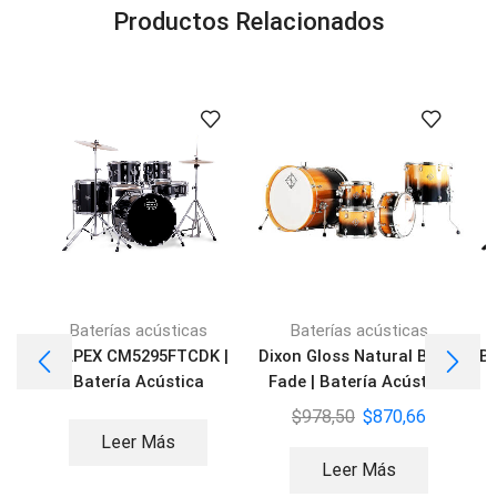
Productos Relacionados
Baterías acústicas
Baterías acústicas
MAPEX CM5295FTCDK |
Dixon Gloss Natural Black
Ba
Batería Acústica
Fade | Batería Acústica
$
978,50
$
870,66
Leer Más
Leer Más