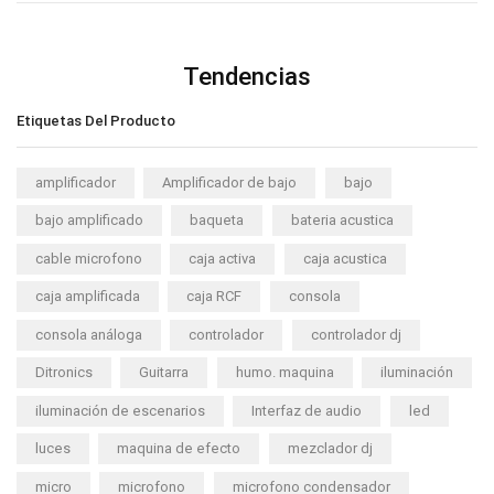
Tendencias
Etiquetas Del Producto
amplificador
Amplificador de bajo
bajo
bajo amplificado
baqueta
bateria acustica
cable microfono
caja activa
caja acustica
caja amplificada
caja RCF
consola
consola análoga
controlador
controlador dj
Ditronics
Guitarra
humo. maquina
iluminación
iluminación de escenarios
Interfaz de audio
led
luces
maquina de efecto
mezclador dj
micro
microfono
microfono condensador