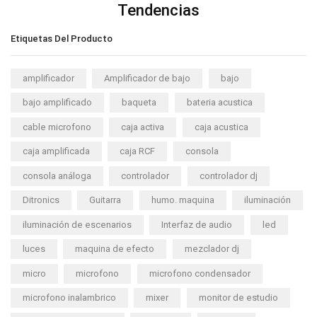
Tendencias
Etiquetas Del Producto
amplificador
Amplificador de bajo
bajo
bajo amplificado
baqueta
bateria acustica
cable microfono
caja activa
caja acustica
caja amplificada
caja RCF
consola
consola análoga
controlador
controlador dj
Ditronics
Guitarra
humo. maquina
iluminación
iluminación de escenarios
Interfaz de audio
led
luces
maquina de efecto
mezclador dj
micro
microfono
microfono condensador
microfono inalambrico
mixer
monitor de estudio