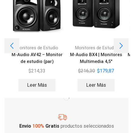
Monitores de Estudio
Monitores de Estudio
M-Audio AV42 – Monitor
M-Audio BX4 | Monitores
M-
de estudio (par)
Multimedia 4,5″
$
214,33
$
216,30
$
179,87
Leer Más
Leer Más
Envio
100%
Gratis
productos seleccionados