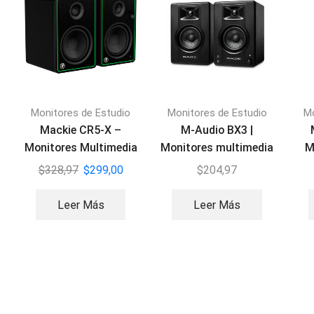
Monitores de Estudio
Monitores de Estudio
Mo
Mackie CR5-X –
M-Audio BX3 |
Monitores Multimedia
Monitores multimedia
M
3,5″
$
328,97
$
299,00
$
204,97
Leer Más
Leer Más