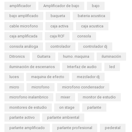
amplificador
Amplificador de bajo
bajo
bajo amplificado
baqueta
bateria acustica
cable microfono
caja activa
caja acustica
caja amplificada
caja RCF
consola
consola análoga
controlador
controlador dj
Ditronics
Guitarra
humo. maquina
iluminación
iluminación de escenarios
Interfaz de audio
led
luces
maquina de efecto
mezclador dj
micro
microfono
microfono condensador
microfono inalambrico
mixer
monitor de estudio
monitores de estudio
on stage
parlante
parlante activo
parlante ambiental
parlante amplificado
parlante profesional
pedestal