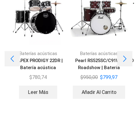
Baterías acústicas
Baterías acústicas
MAPEX PRODIGY 22DR |
Pearl RS525SC/C91WR
Di
Batería acústica
Roadshow | Bateria
Acústica Wine Red
$
780,74
$
950,00
$
799,97
Leer Más
Añadir Al Carrito