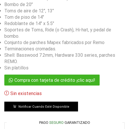
Bombo de 20″
Toms de aire de 12″, 13″
Tom de piso de 14″
Redoblante de 14″ x 5.5″
Soportes de Toms, Ride (o Crash), Hi-hat, y pedal de
bombo.
Conjunto de parches Mapex fabricados por Remo
Terminaciones cromadas.
Shell: Basswood 7.2mm, Hardware 330 series, parches
REMO.
Sin platillos
Compra con tarjeta de crédito ¡clic aquí!
Sin existencias
Notificar Cuando Esté Disponible
PAGO
SEGURO
GARANTIZADO