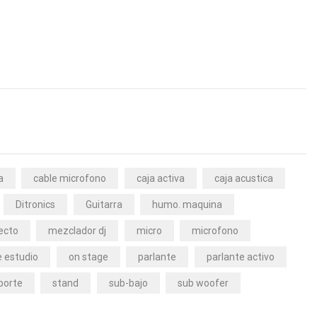
a
cable microfono
caja activa
caja acustica
Ditronics
Guitarra
humo. maquina
ecto
mezclador dj
micro
microfono
 estudio
on stage
parlante
parlante activo
porte
stand
sub-bajo
sub woofer