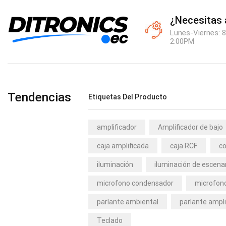
¿Necesitas
Lunes-Viernes: 8
2:00PM
Tendencias
Etiquetas Del Producto
amplificador
Amplificador de bajo
caja amplificada
caja RCF
co
iluminación
iluminación de escena
microfono condensador
microfono
parlante ambiental
parlante ampli
Teclado