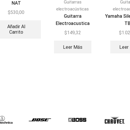
Guitarras
Guit
NAT
electroacústicas
electroa
$
530,00
Guitarra
Yamaha Sil
Electroacustica
T
Añadir Al
Smiger GA-H11-3TS
Carrito
$
149,32
$
1.0
Leer Más
Leer