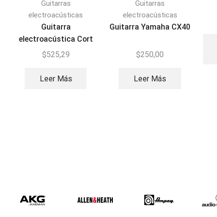
Guitarras
Guitarras
electroacústicas
electroacústicas
Guitarra
Guitarra Yamaha CX40
electroacústica Cort
CEC7
$
525,29
$
250,00
Leer Más
Leer Más