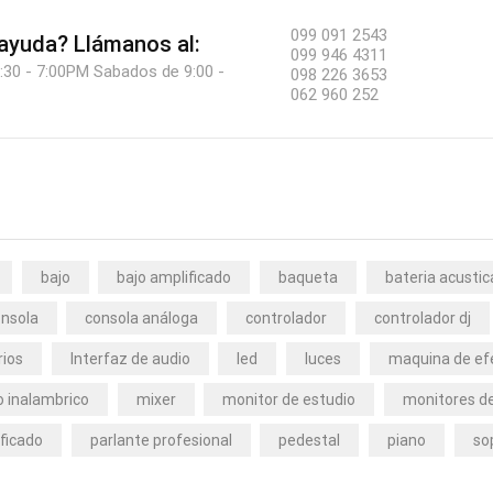
099 091 2543
 ayuda?
Llámanos al:
099 946 4311
:30 - 7:00PM Sabados de 9:00 -
098 226 3653
062 960 252
bajo
bajo amplificado
baqueta
bateria acustic
nsola
consola análoga
controlador
controlador dj
rios
Interfaz de audio
led
luces
maquina de ef
 inalambrico
mixer
monitor de estudio
monitores de
ficado
parlante profesional
pedestal
piano
so