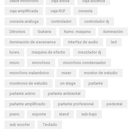
cable microfono
caja activa
caja acustica
caja amplificada
caja RCF
consola
consola análoga
controlador
controlador dj
Ditronics
Guitarra
humo. maquina
iluminación
iluminación de escenarios
Interfaz de audio
led
luces
maquina de efecto
mezclador dj
micro
microfono
microfono condensador
microfono inalambrico
mixer
monitor de estudio
monitores de estudio
on stage
parlante
parlante activo
parlante ambiental
parlante amplificado
parlante profesional
pedestal
piano
soporte
stand
sub-bajo
sub woofer
Teclado