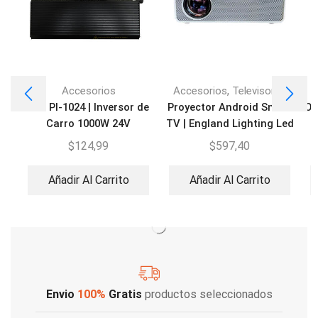
,
Accesorios
Accesorios
Televisores
EVL PI-1024 | Inversor de
Proyector Android Smart
On
Carro 1000W 24V
TV | England Lighting Led
Viewled8K
$
124,99
$
597,40
Añadir Al Carrito
Añadir Al Carrito
Envio
100%
Gratis
productos seleccionados