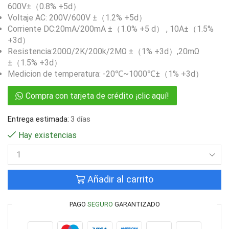
600V±（0.8% +5d）
Voltaje AC: 200V/600V ±（1.2% +5d）
Corriente DC:20mA/200mA ±（1.0% +5 d） , 10A±（1.5%
+3d）
Resistencia:200Ω/2K/200k/2MΩ ±（1% +3d）,20mΩ
±（1.5% +3d）
Medicion de temperatura: -20℃~1000℃±（1% +3d）
Compra con tarjeta de crédito ¡clic aquí!
Entrega estimada:
3 días
Hay existencias
Añadir al carrito
PAGO
SEGURO
GARANTIZADO