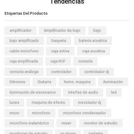
Tendencias
Etiquetas Del Producto
amplificador
Amplificador de bajo
bajo
bajo amplificado
baqueta
bateria acustica
cable microfono
caja activa
caja acustica
caja amplificada
caja RCF
consola
consola análoga
controlador
controlador dj
Ditronics
Guitarra
humo. maquina
iluminación
iluminación de escenarios
Interfaz de audio
led
luces
maquina de efecto
mezclador dj
micro
microfono
microfono condensador
microfono inalambrico
mixer
monitor de estudio
monitores de estudio
on stage
parlante