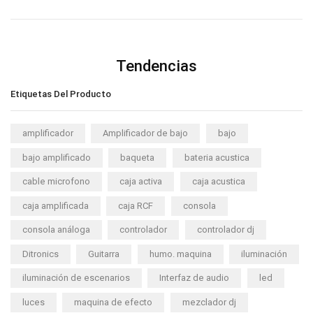
Tendencias
Etiquetas Del Producto
amplificador
Amplificador de bajo
bajo
bajo amplificado
baqueta
bateria acustica
cable microfono
caja activa
caja acustica
caja amplificada
caja RCF
consola
consola análoga
controlador
controlador dj
Ditronics
Guitarra
humo. maquina
iluminación
iluminación de escenarios
Interfaz de audio
led
luces
maquina de efecto
mezclador dj