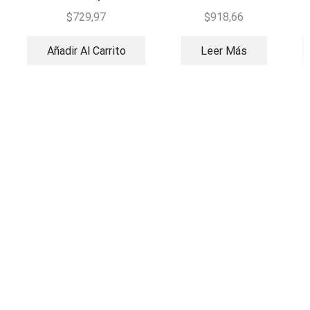
Confeti CO2 Grande
1500W
$
729,97
$
918,66
Añadir Al Carrito
Leer Más