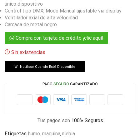
único dispositivo
Control tipo DMX, Modo Manual ajustable via display
Ventilador axial de alta velocidad
Carcasa de metal negro
Compra con tarjeta de crédito ¡clic aquí!
Sin existencias
Notificar Cuando Esté Disponible
PAGO
SEGURO
GARANTIZADO
Tus pagos son
100% Seguros
Etiquetas:
humo. maquina
,
niebla