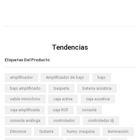
Tendencias
Etiquetas Del Producto
amplificador
Amplificador de bajo
bajo
bajo amplificado
baqueta
bateria acustica
cable microfono
caja activa
caja acustica
caja amplificada
caja RCF
consola
consola análoga
controlador
controlador dj
Ditronics
Guitarra
humo. maquina
iluminación