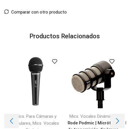
Comparar con otro producto
Productos Relacionados
Mics. Para Cámaras y
Mics. Vocales Dinámicos
M
,
Rode Podmic | Micrófono
S
Celulares
Mics. Vocales