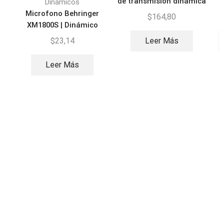
de transmisión dinámica
Dinámicos
Microfono Behringer
$
164,80
XM1800S | Dinámico
Ultravoice
$
23,14
Leer Más
Leer Más