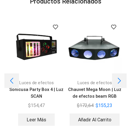
Productos Relacionados
Luces de efectos
Luces de efectos
Sonicusa Party Box 4 | Luz
Chauvet Mega Moon | Luz
I
SCAN
de efectos beam RGB
$
154,47
$
172,64
$
155,23
Leer Más
Añadir Al Carrito