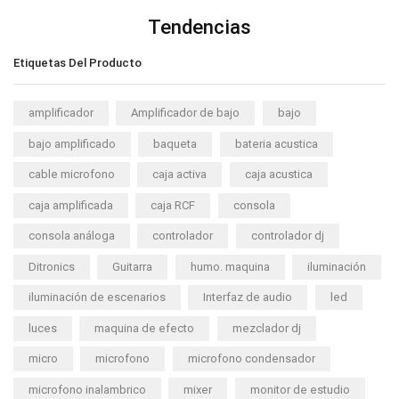
Tendencias
Etiquetas Del Producto
amplificador
Amplificador de bajo
bajo
bajo amplificado
baqueta
bateria acustica
cable microfono
caja activa
caja acustica
caja amplificada
caja RCF
consola
consola análoga
controlador
controlador dj
Ditronics
Guitarra
humo. maquina
iluminación
iluminación de escenarios
Interfaz de audio
led
luces
maquina de efecto
mezclador dj
micro
microfono
microfono condensador
microfono inalambrico
mixer
monitor de estudio