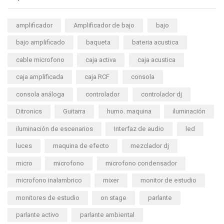
amplificador
Amplificador de bajo
bajo
bajo amplificado
baqueta
bateria acustica
cable microfono
caja activa
caja acustica
caja amplificada
caja RCF
consola
consola análoga
controlador
controlador dj
Ditronics
Guitarra
humo. maquina
iluminación
iluminación de escenarios
Interfaz de audio
led
luces
maquina de efecto
mezclador dj
micro
microfono
microfono condensador
microfono inalambrico
mixer
monitor de estudio
monitores de estudio
on stage
parlante
parlante activo
parlante ambiental