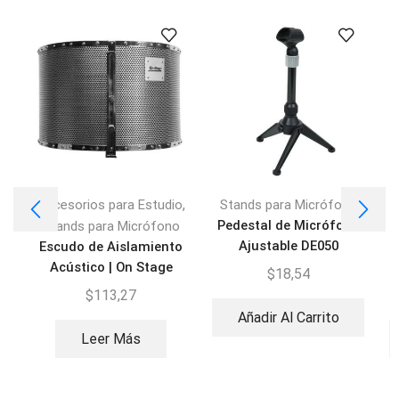
,
Accesorios para Estudio
Stands para Micrófono
A
Pedestal de Micrófono
Stands para Micrófono
Ajustable DE050
Escudo de Aislamiento
P
Acústico | On Stage
$
18,54
ASMS4730
$
113,27
Añadir Al Carrito
Leer Más