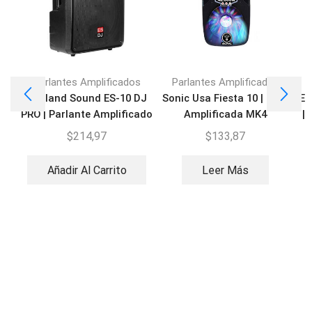
Parlantes Amplificados
Parlantes Amplificados
England Sound ES-10 DJ
Sonic Usa Fiesta 10 | Caja
En
PRO | Parlante Amplificado
Amplificada MK4
| 
de 200 W
$
214,97
$
133,87
Añadir Al Carrito
Leer Más