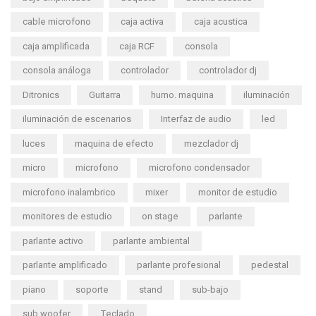
cable microfono
caja activa
caja acustica
caja amplificada
caja RCF
consola
consola análoga
controlador
controlador dj
Ditronics
Guitarra
humo. maquina
iluminación
iluminación de escenarios
Interfaz de audio
led
luces
maquina de efecto
mezclador dj
micro
microfono
microfono condensador
microfono inalambrico
mixer
monitor de estudio
monitores de estudio
on stage
parlante
parlante activo
parlante ambiental
parlante amplificado
parlante profesional
pedestal
piano
soporte
stand
sub-bajo
sub woofer
Teclado