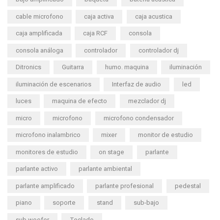
cable microfono
caja activa
caja acustica
caja amplificada
caja RCF
consola
consola análoga
controlador
controlador dj
Ditronics
Guitarra
humo. maquina
iluminación
iluminación de escenarios
Interfaz de audio
led
luces
maquina de efecto
mezclador dj
micro
microfono
microfono condensador
microfono inalambrico
mixer
monitor de estudio
monitores de estudio
on stage
parlante
parlante activo
parlante ambiental
parlante amplificado
parlante profesional
pedestal
piano
soporte
stand
sub-bajo
sub woofer
Teclado