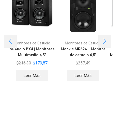
Monitores de Estudio
Monitores de Estudio
M-Audio BX4 | Monitores
Mackie MR624 – Monitor
Multimedia 4,5″
de estudio 6,5″
Mo
$
216,30
$
179,87
$
257,49
Leer Más
Leer Más