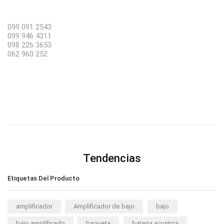
099 091 2543
099 946 4311
098 226 3653
062 960 252
Tendencias
Etiquetas Del Producto
amplificador
Amplificador de bajo
bajo
bajo amplificado
baqueta
bateria acustica