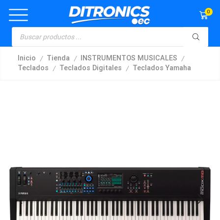
0
/
/
/
Inicio
Tienda
INSTRUMENTOS MUSICALES
/
/
Teclados
Teclados Digitales
Teclados Yamaha