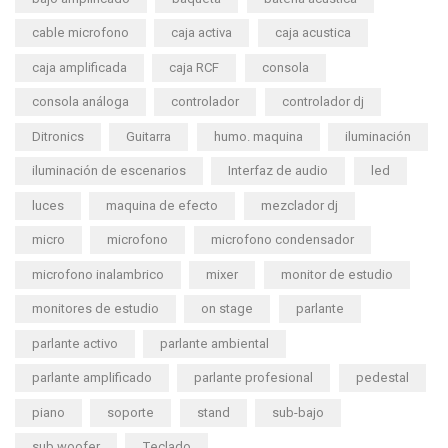
cable microfono
caja activa
caja acustica
caja amplificada
caja RCF
consola
consola análoga
controlador
controlador dj
Ditronics
Guitarra
humo. maquina
iluminación
iluminación de escenarios
Interfaz de audio
led
luces
maquina de efecto
mezclador dj
micro
microfono
microfono condensador
microfono inalambrico
mixer
monitor de estudio
monitores de estudio
on stage
parlante
parlante activo
parlante ambiental
parlante amplificado
parlante profesional
pedestal
piano
soporte
stand
sub-bajo
sub woofer
Teclado