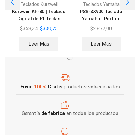
Teclados Kurzweil
Teclados Yamaha
Kurzweil KP-80 | Teclado
PSR-SX900 Teclado
M
Digital de 61 Teclas
Yamaha | Portátil
P
Profesional Workstation
$
358,34
$
330,75
$
2.877,00
Leer Más
Leer Más
Envio
100%
Gratis
productos seleccionados
Garantía
de fabrica
en todos los productos
Varios metodos
de pago