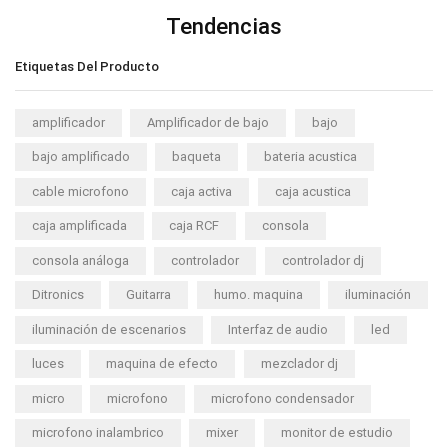
Tendencias
Etiquetas Del Producto
amplificador
Amplificador de bajo
bajo
bajo amplificado
baqueta
bateria acustica
cable microfono
caja activa
caja acustica
caja amplificada
caja RCF
consola
consola análoga
controlador
controlador dj
Ditronics
Guitarra
humo. maquina
iluminación
iluminación de escenarios
Interfaz de audio
led
luces
maquina de efecto
mezclador dj
micro
microfono
microfono condensador
microfono inalambrico
mixer
monitor de estudio