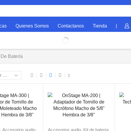
cas
Quienes Somos
Contactanos
Tienda
|
 De Batería
s
,
Accesorios audio
,
Accesorios audio
,
Kit de batería
,