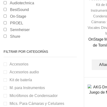
Audiotechnica
Kit de 
BestSound
Instrumen
Condens
On-Stage
Cámaras y
PROEL
Vocales Di
Sennheiser
Shure
OnStage M
de Torni
Moleteado
FILTRAR POR CATEGORÍAS
Hem
Accesorios
Añad
Accesorios audio
Kit de batería
M. para Instrumentos
Micrófonos de Condensador
Mics. Para Cámaras y Celulares