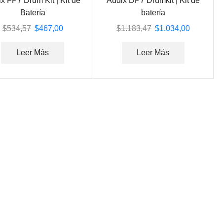
x FP7 Drum Kit | Kit de
Audix DP7 Drumkit | Kit de
Batería
batería
$
534,57
$
467,00
$
1.183,47
$
1.034,00
Leer Más
Leer Más