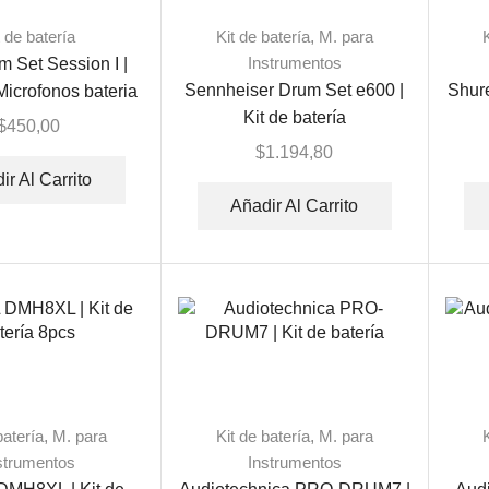
t de batería
Kit de batería
,
M. para
Instrumentos
 Set Session I |
Sennheiser Drum Set e600 |
Shure
icrofonos bateria
Kit de batería
$
450,00
$
1.194,80
ir Al Carrito
Añadir Al Carrito
batería
,
M. para
Kit de batería
,
M. para
strumentos
Instrumentos