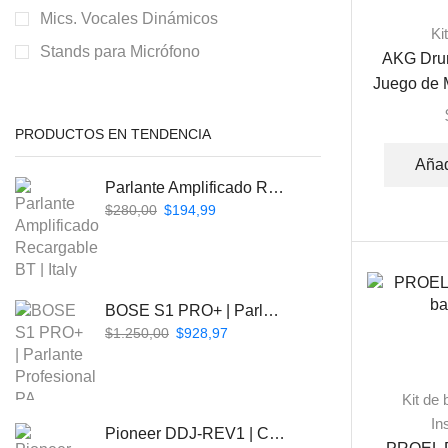
Mics. Vocales Dinámicos
Ki
Stands para Micrófono
AKG Drum
Juego de M
PRODUCTOS EN TENDENCIA
Añad
Parlante Amplificado Recargable BT | Italy Audio ITL-PRO11
$
280,00
$
194,99
BOSE S1 PRO+ | Parlante Profesional PA Inalámbrico
$
1.250,00
$
928,97
Kit de 
In
Pioneer DDJ-REV1 | Controlador DJ de 2 canales estilo Scratch