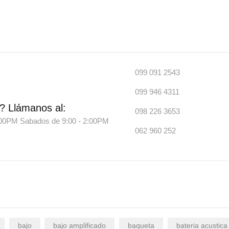
099 091 2543
099 946 4311
?
Llámanos al:
098 226 3653
7:00PM Sabados de 9:00 - 2:00PM
062 960 252
bajo
bajo amplificado
baqueta
bateria acustica