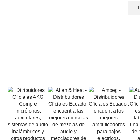
$
579,60
$
537,00