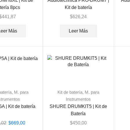
MH8XL | Kit de
Audiotechnica PRO-DRUM7 |
Audi
tería 8pcs
Kit de batería
$
441,87
$
626,24
Leer Más
Leer Más
batería
,
M. para
Kit de batería
,
M. para
strumentos
Instrumentos
A | Kit de batería
SHURE DRUMKIT5 | Kit de
Batería
,02
$
669,00
$
450,00