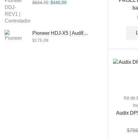
PROEL D
$
504,70
$
440,00
ba
Pioneer HDJ-X5 | Audífonos para DJ
$
175,09
Beta Three EB118a | Sub Bajo Activo
$
901,61
Kit de 
In
Bose L1 PRO8 | Vertical Array
Audix DP5
$
1.915,80
$
756
Beta Three N15a MP3 | Caja Activa