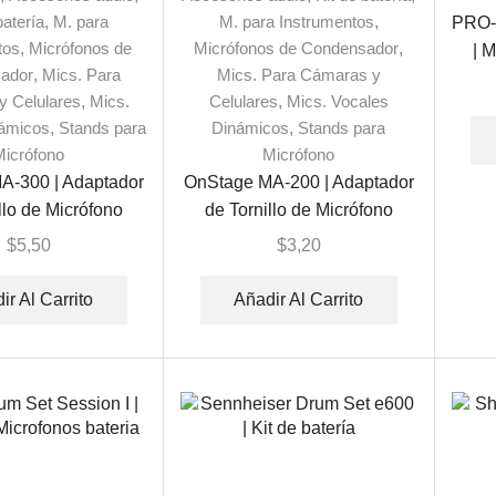
batería
,
M. para
M. para Instrumentos
,
PRO-
tos
,
Micrófonos de
Micrófonos de Condensador
,
| M
ador
,
Mics. Para
Mics. Para Cámaras y
 Celulares
,
Mics.
Celulares
,
Mics. Vocales
námicos
,
Stands para
Dinámicos
,
Stands para
Micrófono
Micrófono
A-300 | Adaptador
OnStage MA-200 | Adaptador
llo de Micrófono
de Tornillo de Micrófono
 Macho de 5/8″ a
Macho de 5/8″ Hembra de
$
5,50
$
3,20
bra de 3/8″
3/8″
ir Al Carrito
Añadir Al Carrito