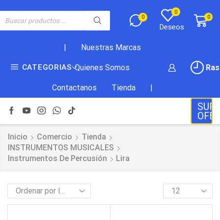
0
0
0
Deseos
|
Nuestras Marcas
Ras
CATEGORIAS
Quienes Somos
Contactanos
Tienda
|
SUP
OFE
Inicio
Comercio
Tienda
INSTRUMENTOS MUSICALES
Instrumentos De Percusión
Lira