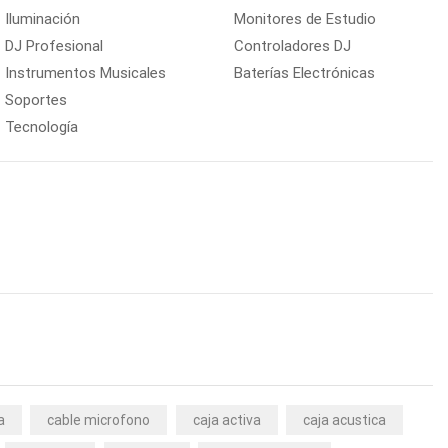
Iluminación
Monitores de Estudio
DJ Profesional
Controladores DJ
Instrumentos Musicales
Baterías Electrónicas
Soportes
Tecnología
a
cable microfono
caja activa
caja acustica