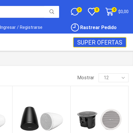
0
0
0
$
0,00
Rastrear Pedido
Ingresar / Registrarse
SUPER OFERTAS
Mostrar