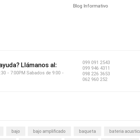
Blog Informativo
099 091 2543
 ayuda?
Llámanos al:
099 946 4311
:30 - 7:00PM Sabados de 9:00 -
098 226 3653
062 960 252
bajo
bajo amplificado
baqueta
bateria acustic