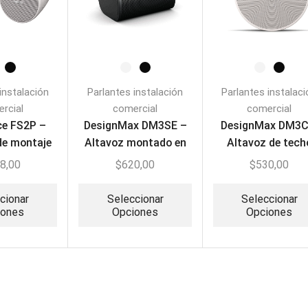
instalación
Parlantes instalación
Parlantes instalac
rcial
comercial
comercial
ce FS2P –
DesignMax DM3SE –
DesignMax DM3C
de montaje
Altavoz montado en
Altavoz de tech
gante
superficie
(PAR)
8,00
$
620,00
$
530,00
cionar
Seleccionar
Seleccionar
iones
Opciones
Opciones