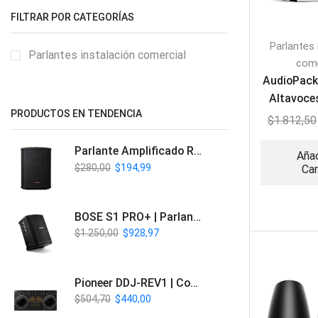
FILTRAR POR CATEGORÍAS
Parlantes 
Parlantes instalación comercial
come
AudioPack
Altavoce
PRODUCTOS EN TENDENCIA
$
1.812,50
Parlante Amplificado Recargable BT | Italy Audio ITL-PRO11
Añad
$
280,00
$
194,99
Car
BOSE S1 PRO+ | Parlante Profesional PA Inalámbrico
$
1.250,00
$
928,97
Pioneer DDJ-REV1 | Controlador DJ de 2 canales estilo Scratch
$
504,70
$
440,00