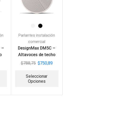
ión
Parlantes instalación
comercial
 –
DesignMax DM5C –
o
Altavoces de techo
(PAR)
$
788,75
$
750,89
Seleccionar
Opciones