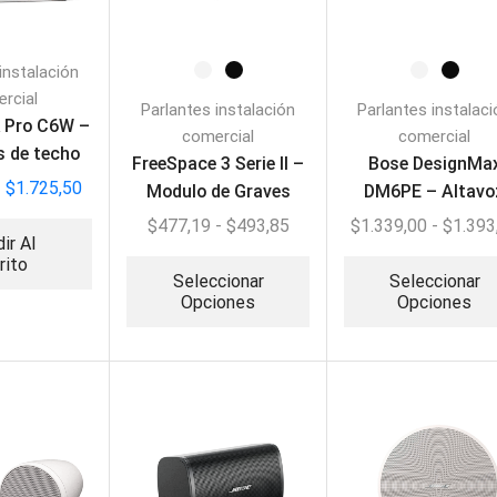
instalación
rcial
Parlantes instalación
Parlantes instalac
 Pro C6W –
comercial
comercial
s de techo
FreeSpace 3 Serie II –
Bose DesignMa
$
1.725,50
Modulo de Graves
DM6PE – Altavo
Acoustimass
colgante (PAR)
$
477,19
-
$
493,85
$
1.339,00
-
$
1.393
ir Al
rito
Seleccionar
Seleccionar
Opciones
Opciones