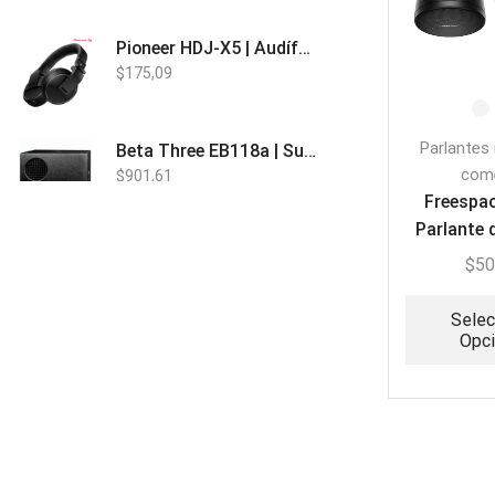
Pioneer HDJ-X5 | Audífonos para DJ
$
175,09
Parlantes 
Beta Three EB118a | Sub Bajo Activo
come
$
901,61
Freespa
Parlante 
Bose L1 PRO8 | Vertical Array
col
$
50
$
1.915,80
Selec
Opc
Beta Three N15a MP3 | Caja Activa
$
579,60
$
537,00