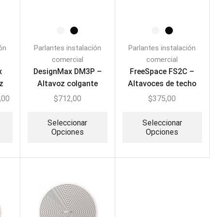
ión
Parlantes instalación
Parlantes instalación
comercial
comercial
x
DesignMax DM3P –
FreeSpace FS2C –
z
Altavoz colgante
Altavoces de techo
(PAR)
(PAR)
,00
$
712,00
$
375,00
Seleccionar
Seleccionar
Opciones
Opciones