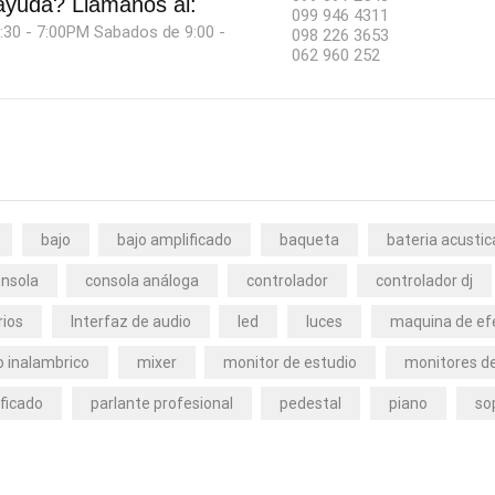
ayuda?
Llámanos al:
099 946 4311
:30 - 7:00PM Sabados de 9:00 -
098 226 3653
062 960 252
bajo
bajo amplificado
baqueta
bateria acustic
nsola
consola análoga
controlador
controlador dj
rios
Interfaz de audio
led
luces
maquina de ef
 inalambrico
mixer
monitor de estudio
monitores de
ficado
parlante profesional
pedestal
piano
so