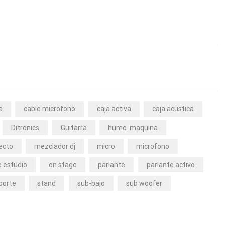
a
cable microfono
caja activa
caja acustica
Ditronics
Guitarra
humo. maquina
ecto
mezclador dj
micro
microfono
 estudio
on stage
parlante
parlante activo
porte
stand
sub-bajo
sub woofer