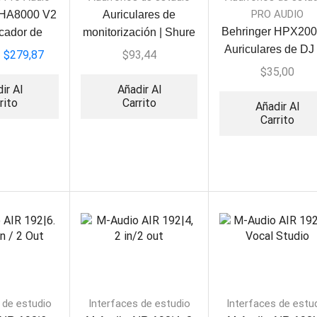
PRO AUDIO
 HA8000 V2
Auriculares de
Behringer HPX200
icador de
monitorización | Shure
Auriculares de DJ
 8 canales
SRH240
$
279,87
$
93,44
alta definición
$
35,00
ir Al
Añadir Al
rito
Carrito
Añadir Al
Carrito
 de estudio
Interfaces de estudio
Interfaces de estu