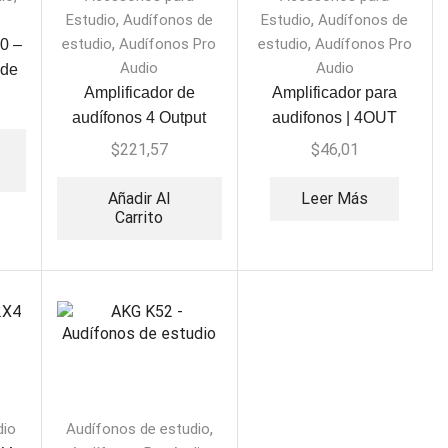
,
,
Estudio
Audífonos de
Estudio
Audífonos de
,
,
estudio
Audífonos Pro
estudio
Audífonos Pro
0 –
Audio
Audio
 de
Amplificador de
Amplificador para
audífonos 4 Output
audifonos | 4OUT
Serie Pro Icon
BEHRINGER HA400
$
221,57
$
46,01
REOAMP
Añadir Al
Leer Más
Carrito
,
dio
Audífonos de estudio