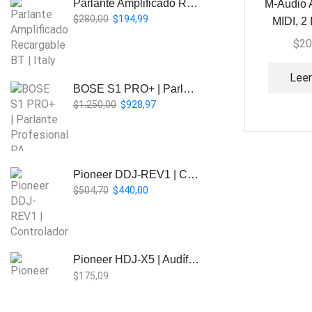
Parlante Amplificado Recargable BT | Italy Audio ITL-PRO11
M-Audio 
$
280,00
$
194,99
MIDI, 2 
$
20
Lee
BOSE S1 PRO+ | Parlante Profesional PA Inalámbrico
$
1.250,00
$
928,97
Pioneer DDJ-REV1 | Controlador DJ de 2 canales estilo Scratch
$
504,70
$
440,00
Pioneer HDJ-X5 | Audífonos para DJ
$
175,09