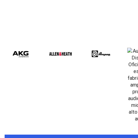
Beta Three EB118a | Sub Bajo Activo
$
901,61
Bose L1 PRO8 | Vertical Array
$
1.915,80
Beta Three N15a MP3 | Caja Activa
$
579,60
$
537,00