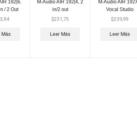
AIR 192|6.
M-Audio AIR 192|4, 2
M-Audio AIR 192
In / 2 Out
in/2 out
Vocal Studio
3,94
$
231,75
$
239,99
r Más
Leer Más
Leer Más