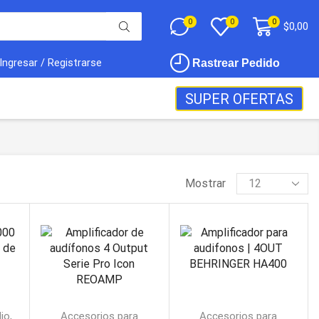
0
0
0
$
0,00
Ingresar / Registrarse
Rastrear Pedido
SUPER OFERTAS
Mostrar
,
dio
Accesorios para
Accesorios para