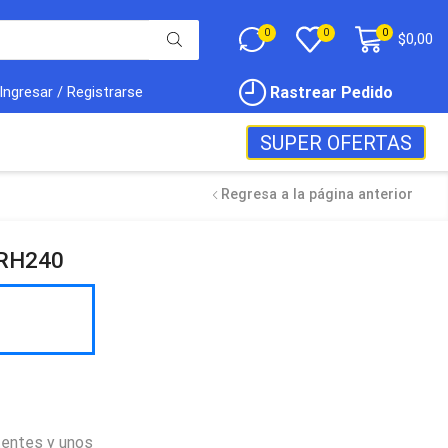
0
0
0
$
0,00
Rastrear Pedido
Ingresar / Registrarse
SUPER OFERTAS
Regresa a la página anterior
SRH240
tentes y unos