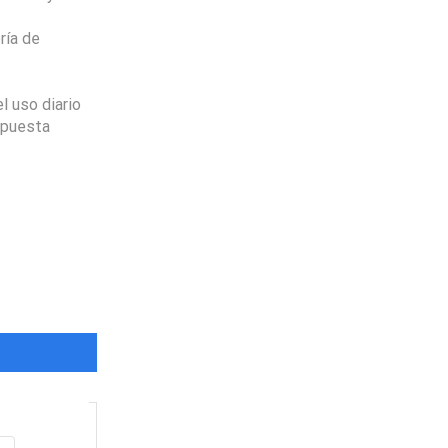
ría de
l uso diario
spuesta
Envio
100%
Gratis
productos seleccionados