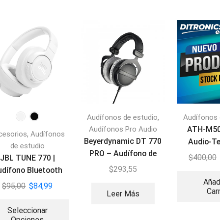
,
Audífonos de estudio
Audífonos 
Audífonos Pro Audio
ATH-M5
,
cesorios
Audífonos
Beyerdynamic DT 770
Audio-Te
de estudio
PRO – Audífono de
Audífonos 
$
400,00
JBL TUNE 770 |
monitorización
Edición 
$
293,55
udífono Bluetooth
Añad
Circumaural
$
95,00
$
84,99
Car
Leer Más
Seleccionar
Opciones