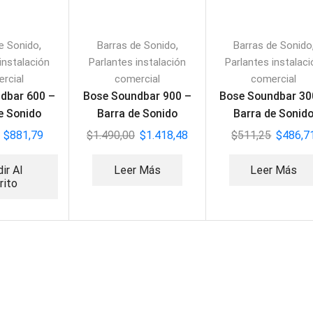
,
,
e Sonido
Barras de Sonido
Barras de Sonido
instalación
Parlantes instalación
Parlantes instalac
rcial
comercial
comercial
dbar 600 –
Bose Soundbar 900 –
Bose Soundbar 30
e Sonido
Barra de Sonido
Barra de Sonid
$
881,79
$
1.490,00
$
1.418,48
$
511,25
$
486,7
ir Al
Leer Más
Leer Más
rito