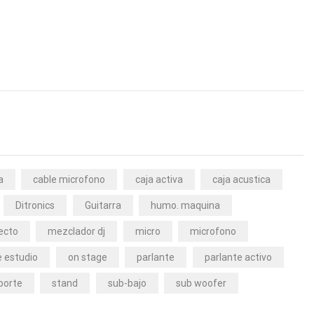
a
cable microfono
caja activa
caja acustica
Ditronics
Guitarra
humo. maquina
ecto
mezclador dj
micro
microfono
 estudio
on stage
parlante
parlante activo
porte
stand
sub-bajo
sub woofer