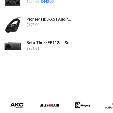
$
504,70
$
440,00
Pioneer HDJ-X5 | Audífonos para DJ
$
175,09
Beta Three EB118a | Sub Bajo Activo
$
901,61
Bose L1 PRO8 | Vertical Array
$
1.915,80
Beta Three N15a MP3 | Caja Activa
$
579,60
$
537,00