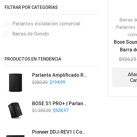
FILTRAR POR CATEGORÍAS
Barras d
Parlantes instalación comercial
Parlantes 
Barras de Sonido
come
Bose Soun
Barra d
$
926,25
PRODUCTOS EN TENDENCIA
Añad
Parlante Amplificado Recargable BT | Italy Audio ITL-PRO11
Car
$
280,00
$
194,99
BOSE S1 PRO+ | Parlante Profesional PA Inalámbrico
$
1.250,00
$
928,97
Pioneer DDJ-REV1 | Controlador DJ de 2 canales estilo Scratch