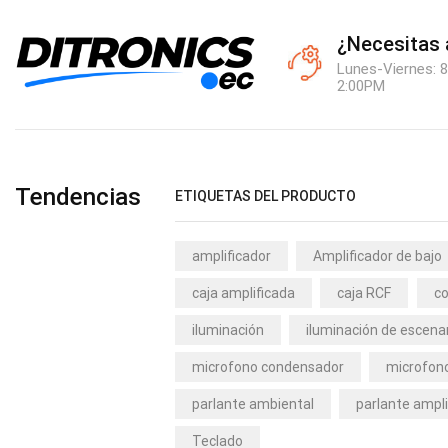
¿Necesitas
Lunes-Viernes: 8
2:00PM
Tendencias
ETIQUETAS DEL PRODUCTO
amplificador
Amplificador de bajo
caja amplificada
caja RCF
co
iluminación
iluminación de escena
microfono condensador
microfono
parlante ambiental
parlante ampli
Teclado