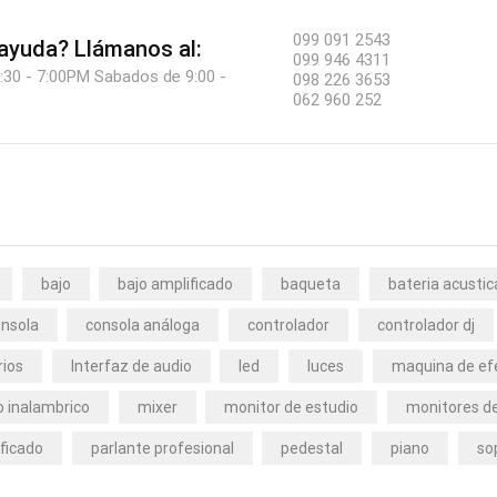
099 091 2543
 ayuda?
Llámanos al:
099 946 4311
:30 - 7:00PM Sabados de 9:00 -
098 226 3653
062 960 252
bajo
bajo amplificado
baqueta
bateria acustic
nsola
consola análoga
controlador
controlador dj
rios
Interfaz de audio
led
luces
maquina de ef
 inalambrico
mixer
monitor de estudio
monitores de
ficado
parlante profesional
pedestal
piano
so